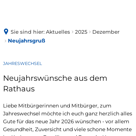
NIEDERELBERT
Sie sind hier:
Aktuelles
2025
Dezember
BÜRGERINFOS
Geschichte
Neujahrsgruß
Dorferneuerung
DORFLEBEN
Wandern
JAHRESWECHSEL
Neujahrswünsche aus dem
Partnerschaft
RATHAUS
Rathaus
Silberner Ri
Fundsachen
Schlüsselan
GRILLHÜTTE
Gemeinderat
Liebe Mitbürgerinnen und Mitbürger, zum
Weitere Fu
Jahreswechsel möchte ich euch ganz herzlich alles
Satzungen
Gute für das neue Jahr 2026 wünschen - vor allem
Gesundheit, Zuversicht und viele schone Momente
Amtsblatt