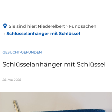
NIEDERELBERT
Sie sind hier:
Niederelbert
Fundsachen
BÜRGERINFOS
Geschichte
Schlüsselanhänger mit Schlüssel
Dorferneuerung
DORFLEBEN
Wandern
GESUCHT-GEFUNDEN
Schlüsselanhänger mit Schlüssel
Partnerschaft
RATHAUS
Silberner Ri
Fundsachen
25. Mai 2025
Schlüsselan
GRILLHÜTTE
Gemeinderat
Weitere Fu
Satzungen
Amtsblatt