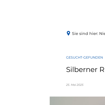
NIEDEREL
Geschichte
Sie sind hier:
Ni
Dorferneueru
Wandern
GESUCHT-GEFUNDEN
Partnerschaft
Silberner 
Fundsachen
25. Mai 2025