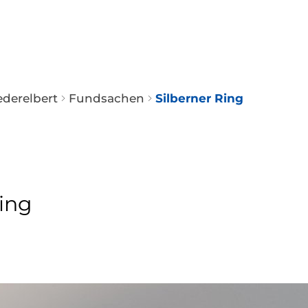
BERT
BÜRGERINFOS
DORFLEBEN
RATH
Gemein
ederelbert
Fundsachen
Silberner Ring
ng
Satzun
Amtsbl
Ring
Silberner Ring
Schlüsselanhänger mit Schlüssel
Weitere Fundsachen