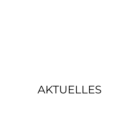
BERT
BÜRGERINFOS
DORFLEBEN
RATH
Gemein
ng
Satzun
Amtsbl
AKTUELLES
Silberner Ring
Schlüsselanhänger mit Schlüssel
Weitere Fundsachen