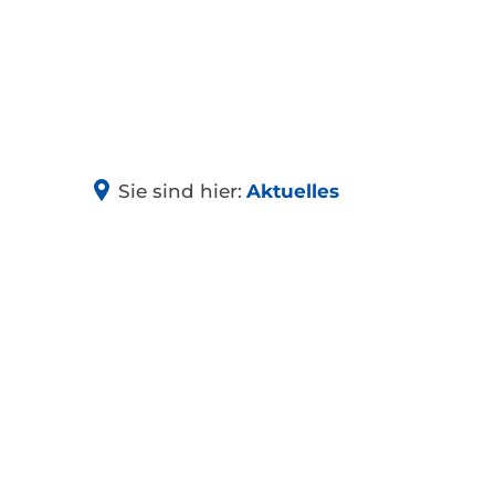
NIEDEREL
Geschichte
Sie sind hier:
Aktuelles
Dorferneueru
Wandern
Aktuelles
Partnerschaft
Fundsachen